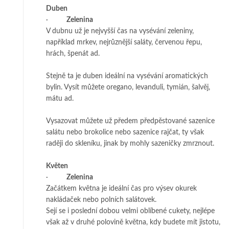
Duben
·
Zelenina
V dubnu už je nejvyšší čas na vysévání zeleniny,
například mrkev, nejrůznější saláty, červenou řepu,
hrách, špenát ad.
Stejně ta je duben ideální na vysévání aromatických
bylin. Vysít můžete oregano, levanduli, tymián, šalvěj,
mátu ad.
Vysazovat můžete už předem předpěstované sazenice
salátu nebo brokolice nebo sazenice rajčat, ty však
raději do skleníku, jinak by mohly sazeničky zmrznout.
Květen
·
Zelenina
Začátkem května je ideální čas pro výsev okurek
nakládaček nebo polních salátovek.
Sejí se i poslední dobou velmi oblíbené cukety, nejlépe
však až v druhé polovině května, kdy budete mít jistotu,