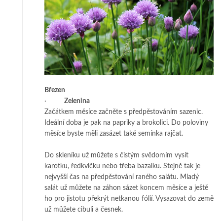
Březen
·
Zelenina
Začátkem měsíce začněte s předpěstováním sazenic.
Ideální doba je pak na papriky a brokolici. Do poloviny
měsíce byste měli zasázet také semínka rajčat.
Do skleníku už můžete s čistým svědomím vysít
karotku, ředkvičku nebo třeba bazalku. Stejně tak je
nejvyšší čas na předpěstování raného salátu. Mladý
salát už můžete na záhon sázet koncem měsíce a ještě
ho pro jistotu překrýt netkanou fólií. Vysazovat do země
už můžete cibuli a česnek.