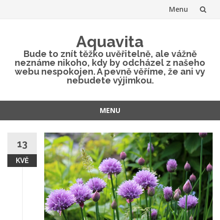
Menu
Přeskočit
Aquavita
na
Bude to znít těžko uvěřitelně, ale vážně
neznáme nikoho, kdy by odcházel z našeho
obsah
webu nespokojen. A pevně věříme, že ani vy
nebudete výjimkou.
MENU
Přeskočit
na
13
obsah
KVĚ