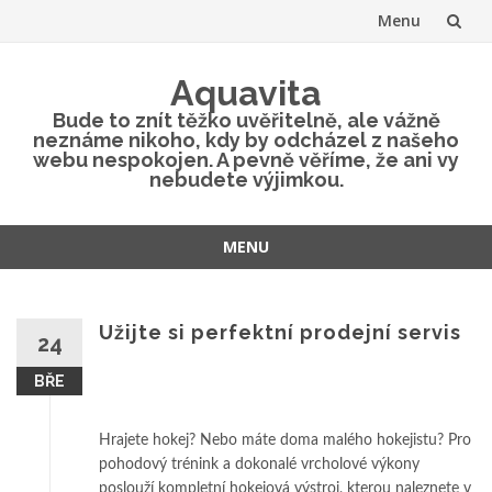
Menu
Přeskočit
Aquavita
na
Bude to znít těžko uvěřitelně, ale vážně
neznáme nikoho, kdy by odcházel z našeho
obsah
webu nespokojen. A pevně věříme, že ani vy
nebudete výjimkou.
MENU
Přeskočit
na
obsah
Užijte si perfektní prodejní servis
24
BŘE
Hrajete hokej? Nebo máte doma malého hokejistu? Pro
pohodový trénink a dokonalé vrcholové výkony
poslouží kompletní hokejová výstroj, kterou naleznete v