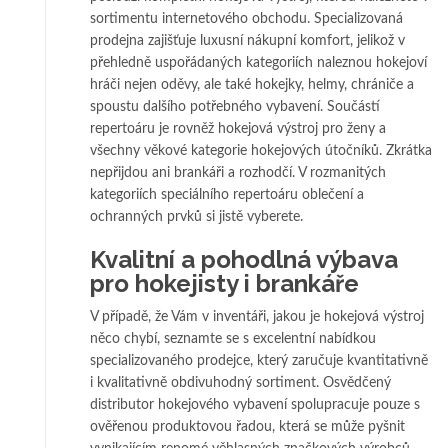
sortimentu internetového obchodu. Specializovaná
prodejna zajišťuje luxusní nákupní komfort, jelikož v
přehledně uspořádaných kategoriích naleznou hokejoví
hráči nejen oděvy, ale také hokejky, helmy, chrániče a
spoustu dalšího potřebného vybavení. Součástí
repertoáru je rovněž
hokejová výstroj
pro ženy a
všechny věkové kategorie hokejových útočníků. Zkrátka
nepřijdou ani brankáři a rozhodčí. V rozmanitých
kategoriích speciálního repertoáru oblečení a
ochranných prvků si jistě vyberete.
Kvalitní a pohodlná výbava
pro hokejisty i brankáře
V případě, že Vám v inventáři, jakou je hokejová výstroj
něco chybí, seznamte se s excelentní nabídkou
specializovaného prodejce, který zaručuje kvantitativně
i kvalitativně obdivuhodný sortiment. Osvědčený
distributor hokejového vybavení spolupracuje pouze s
ověřenou produktovou řadou, která se může pyšnit