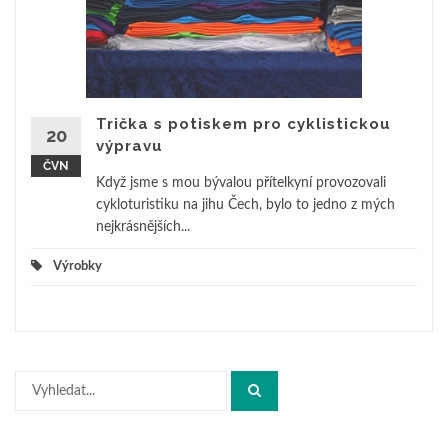
Trička s potiskem pro cyklistickou
20
výpravu
ČVN
Když jsme s mou bývalou přítelkyní provozovali
cykloturistiku na jihu Čech, bylo to jedno z mých
nejkrásnějších...
Výrobky
Hledat: