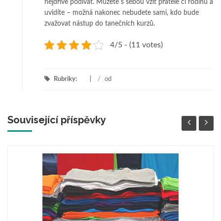
nejdříve podívat. Můžete s sebou vzít přátele či rodinu a
uvidíte – možná nakonec nebudete sami, kdo bude
zvažovat nástup do tanečních kurzů.
4/5 - (11 votes)
Rubriky:
/
od
Související příspěvky