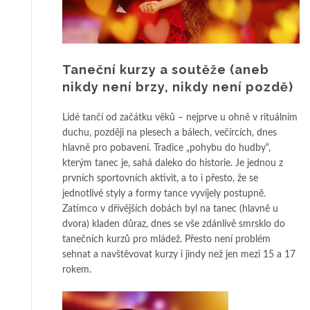
Taneční kurzy a soutěže (aneb
nikdy není brzy, nikdy není pozdě)
Lidé tančí od začátku věků – nejprve u ohně v rituálním
duchu, později na plesech a bálech, večírcích, dnes
hlavně pro pobavení. Tradice „pohybu do hudby“,
kterým tanec je, sahá daleko do historie. Je jednou z
prvních sportovních aktivit, a to i přesto, že se
jednotlivé styly a formy tance vyvíjely postupně.
Zatímco v dřívějších dobách byl na tanec (hlavně u
dvora) kladen důraz, dnes se vše zdánlivě smrsklo do
tanečních kurzů pro mládež. Přesto není problém
sehnat a navštěvovat kurzy i jindy než jen mezi 15 a 17
rokem.