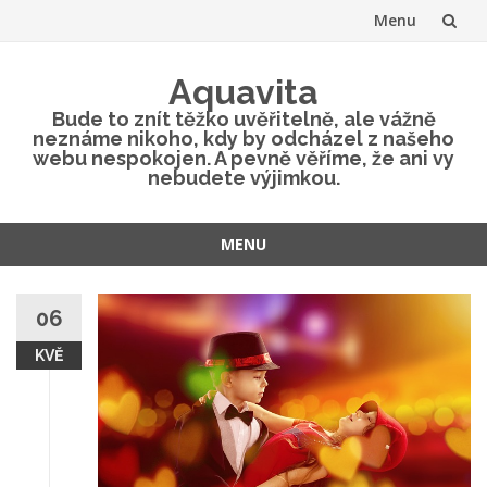
Menu
Přeskočit
Aquavita
na
Bude to znít těžko uvěřitelně, ale vážně
neznáme nikoho, kdy by odcházel z našeho
obsah
webu nespokojen. A pevně věříme, že ani vy
nebudete výjimkou.
MENU
Přeskočit
na
06
obsah
KVĚ