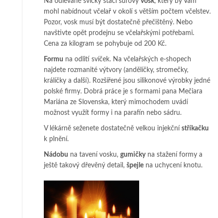
Na odlévané svíčky stačí surový
vosk
, který by Vám
mohl nabídnout včelař v okolí s větším počtem včelstev.
Pozor, vosk musí být dostatečně přečištěný. Nebo
navštivte opět prodejnu se včelařskými potřebami.
Cena za kilogram se pohybuje od 200 Kč.
Formu
na odlití svíček. Na včelařských e-shopech
najdete rozmanité výtvory (andělíčky, stromečky,
králíčky a další). Rozšířené jsou silikonové výrobky jedné
polské firmy. Dobrá práce je s formami pana Mečiara
Mariána ze Slovenska, který mimochodem uvádí
možnost využít formy i na parafín nebo sádru.
V lékárně seženete dostatečně velkou injekční
stříkačku
k plnění.
Nádobu
na tavení vosku,
gumičky
na stažení formy a
ještě takový dřevěný detail,
špejle
na uchycení knotu.