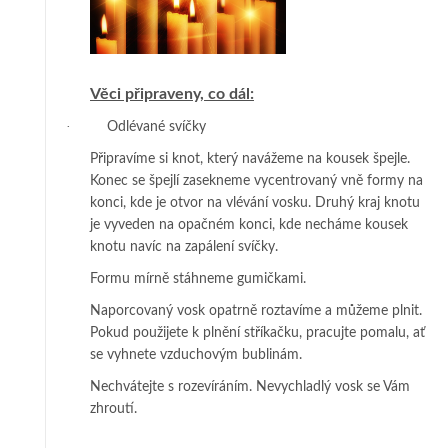
Věci připraveny, co dál:
·
Odlévané svíčky
Připravíme si knot, který navážeme na kousek špejle.
Konec se špejlí zasekneme vycentrovaný vně formy na
konci, kde je otvor na vlévání vosku. Druhý kraj knotu
je vyveden na opačném konci, kde necháme kousek
knotu navíc na zapálení svíčky.
Formu mírně stáhneme gumičkami.
Naporcovaný vosk opatrně roztavíme a můžeme plnit.
Pokud použijete k plnění stříkačku, pracujte pomalu, ať
se vyhnete vzduchovým bublinám.
Nechvátejte s rozevíráním. Nevychladlý vosk se Vám
zhroutí.