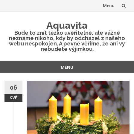
Menu
Přeskočit
Aquavita
na
Bude to znít těžko uvěřitelně, ale vážně
neznáme nikoho, kdy by odcházel z našeho
obsah
webu nespokojen. A pevně věříme, že ani vy
nebudete výjimkou.
MENU
Přeskočit
na
06
obsah
KVĚ