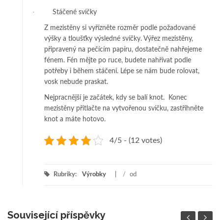
·
Stáčené svíčky
Z mezistěny si vyřízněte rozměr podle požadované
výšky a tloušťky výsledné svíčky. Výřez mezistěny,
připravený na pečícím papíru, dostatečně nahřejeme
fénem. Fén mějte po ruce, budete nahřívat podle
potřeby i během stáčení. Lépe se nám bude rolovat,
vosk nebude praskat.
Nejpracnější je začátek, kdy se balí knot.
Konec
mezistěny přitlačte na vytvořenou svíčku, zastřihněte
knot a máte hotovo.
4/5 - (12 votes)
Rubriky:
Výrobky
/
od
Související příspěvky