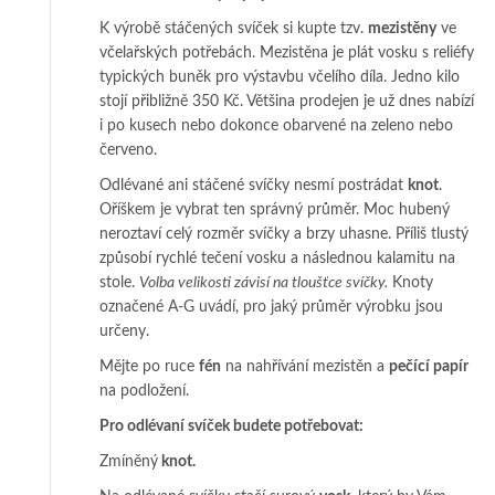
K výrobě stáčených svíček si kupte tzv.
mezistěny
ve
včelařských potřebách. Mezistěna je plát vosku s reliéfy
typických buněk pro výstavbu včelího díla. Jedno kilo
stojí přibližně 350 Kč. Většina prodejen je už dnes nabízí
i po kusech nebo dokonce obarvené na zeleno nebo
červeno.
Odlévané ani stáčené svíčky nesmí postrádat
knot
.
Oříškem je vybrat ten správný průměr. Moc hubený
neroztaví celý rozměr svíčky a brzy uhasne. Příliš tlustý
způsobí rychlé tečení vosku a následnou kalamitu na
stole.
Volba velikosti závisí na tloušťce svíčky.
Knoty
označené A-G uvádí, pro jaký průměr výrobku jsou
určeny.
Mějte po ruce
fén
na nahřívání mezistěn a
pečící papír
na podložení.
Pro odlévaní svíček budete potřebovat:
Zmíněný
knot.