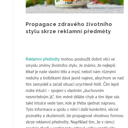
Propagace zdravého životního
stylu skrze reklamní předměty
Reklamní předměty
mohou posloužit dobré věci ve
smyslu změny životního stylu. Je známo, že nejlepší
lékař je naše vlastní tělo a mysl, neboť nám různými
neduhy a bolístkami dává jasně najevo, abychom se nad
tím zamysleli a začali situaci urychleně řešit. Čím lepší
máte intuici – spojení s vlastním „duchovním
nesmrtelným já“, tím méně děláte chyb a tím lépe vás
také intuice vede tam, kde je třeba sjednat nápravu.
Tyto informace a spolu s nimi i další konkrétní, věcné
poznatky a zkušenosti, lze propagovat vhodnou formou
skrze reklamní předměty. Například tím, že v rámci