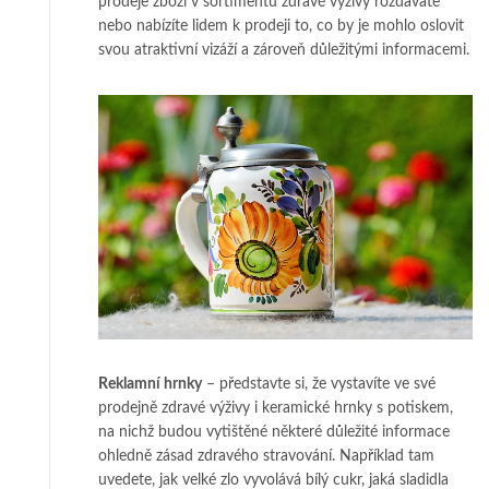
prodeje zboží v sortimentu zdravé výživy rozdáváte
nebo nabízíte lidem k prodeji to, co by je mohlo oslovit
svou atraktivní vizáží a zároveň důležitými informacemi.
Reklamní hrnky
– představte si, že vystavíte ve své
prodejně zdravé výživy i keramické hrnky s potiskem,
na nichž budou vytištěné některé důležité informace
ohledně zásad zdravého stravování. Například tam
uvedete, jak velké zlo vyvolává bílý cukr, jaká sladidla