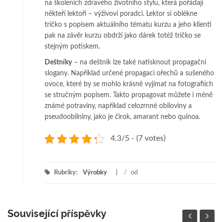
na školeních zdravého životního stylu, která pořádají
někteří lektoři – výživoví poradci. Lektor si oblékne
tričko s popisem aktuálního tématu kurzu a jeho klienti
pak na závěr kurzu obdrží jako dárek totéž tričko se
stejným potiskem.
Deštníky
– na deštník lze také natisknout propagační
slogany. Například určené propagaci ořechů a sušeného
ovoce, které by se mohlo krásně vyjímat na fotografiích
se stručným popisem. Takto propagovat můžete i méně
známé potraviny, například celozrnné obiloviny a
pseudoobilniny, jako je čirok, amarant nebo quinoa.
4.3/5 - (7 votes)
Rubriky:
Výrobky
/
od
Související příspěvky