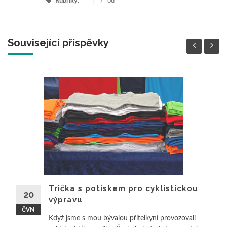
Rubriky:
/
od
Související příspěvky
Trička s potiskem pro cyklistickou
20
výpravu
ČVN
Když jsme s mou bývalou přítelkyní provozovali