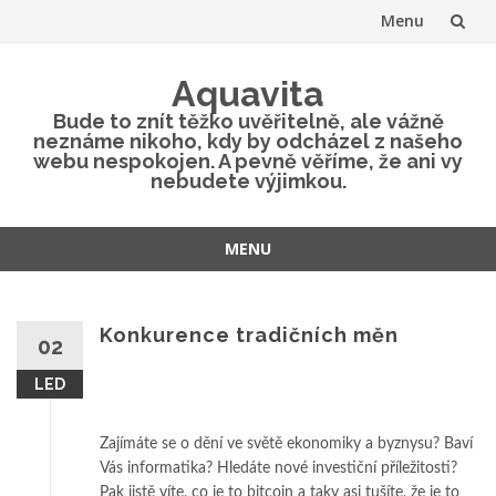
Menu
Přeskočit
Aquavita
na
Bude to znít těžko uvěřitelně, ale vážně
neznáme nikoho, kdy by odcházel z našeho
obsah
webu nespokojen. A pevně věříme, že ani vy
nebudete výjimkou.
MENU
Přeskočit
na
obsah
Konkurence tradičních měn
02
LED
Zajímáte se o dění ve světě ekonomiky a byznysu? Baví
Vás informatika? Hledáte nové investiční příležitosti?
Pak jistě víte, co je to
bitcoin
a taky asi tušíte, že je to