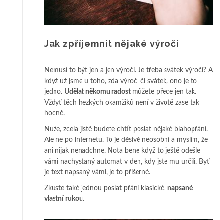
Jak zpříjemnit nějaké výročí
Nemusí to být jen a jen výročí. Je třeba svátek výročí? A
když už jsme u toho, zda výročí či svátek, ono je to
jedno.
Udělat někomu radost
můžete přece jen tak.
Vždyť těch hezkých okamžiků není v životě zase tak
hodně.
Nuže, zcela jistě budete chtít poslat nějaké blahopřání.
Ale ne po internetu. To je děsivě neosobní a myslím, že
ani nijak nenadchne. Nota bene když to ještě odešle
vámi nachystaný automat v den, kdy jste mu určili. Byť
je text napsaný vámi, je to příšerné.
Zkuste také jednou poslat přání klasické,
napsané
vlastní rukou
.