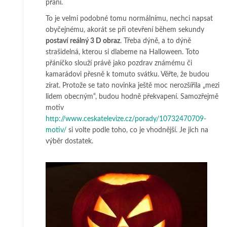
přání.
To je velmi podobné tomu normálnímu, nechci napsat
obyčejnému, akorát se při otevření během sekundy
postaví reálný 3 D obraz
. Třeba dýně, a to dýně
strašidelná, kterou si dlabeme na Halloween. Toto
přáníčko slouží právě jako pozdrav známému či
kamarádovi přesně k tomuto svátku. Věřte, že budou
zírat. Protože se tato novinka ještě moc nerozšířila „mezi
lidem obecným“, budou hodně překvapení. Samozřejmě
motiv
http://www.ceskatelevize.cz/porady/10732470709-
motiv/
si volte podle toho, co je vhodnější. Je jich na
výběr dostatek.