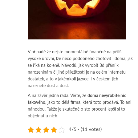
V případě že nejste momentálně finančně na příliš
vysoké úrovni, lze něco podobného zhotovit i doma, jak
se říká na koleně. Návodů,
jak vyrobit 3d přání k
narozeninám
či jiné příležitosti je na celém internetu
dostatek, a to v jakémkoli jazyce. I v českém jich
naleznete dost a dost.
A na závěr jedna rada. Věřte, že
doma nevyrobíte nic
takového
, jako to dělá firma, která toto prodává. To ani
náhodou. Takže je skutečně o sto procent lepší si to
objednat u nich.
4/5 - (11 votes)