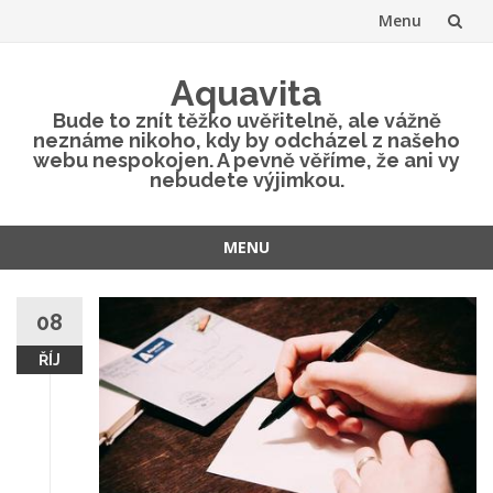
Menu
Přeskočit
Aquavita
na
Bude to znít těžko uvěřitelně, ale vážně
neznáme nikoho, kdy by odcházel z našeho
obsah
webu nespokojen. A pevně věříme, že ani vy
nebudete výjimkou.
MENU
Přeskočit
na
08
obsah
ŘÍJ