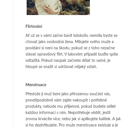
Flirtování
Ať už se s vámi začne bavit kdokoliv, neměla byste se
chovat jako svobodná žena. Milujete svého muže a
povídání si není na škodu, pokud se z toho nezačne
stávat opravdový flirt. V takovém případě buďte spíše
odtažitá. Pokud naopak začnete dělat to samé, je
hloupé se snažit si udržovat nějaký vztah.
Menstruace
Přestože ji muž bere jako přirozenou součást vás,
pravděpodobně vám zajde nakoupit i potřebné
produkty, nebude mu příjemné, pokud budete sdílet
každou informaci s ním. Nepotřebuje vědět, jestli
zrovna krvácíte více, nebo jak si aplikujete kalíšek. A jak
si ho dezinfikujete. Pro muže menstruace existuje a je