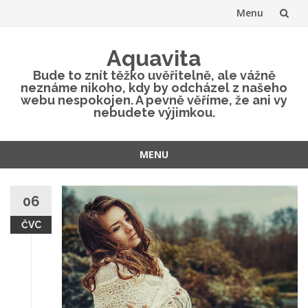
Menu
Přeskočit
Aquavita
na
Bude to znít těžko uvěřitelně, ale vážně
neznáme nikoho, kdy by odcházel z našeho
obsah
webu nespokojen. A pevně věříme, že ani vy
nebudete výjimkou.
MENU
Přeskočit
na
06
obsah
ČVC